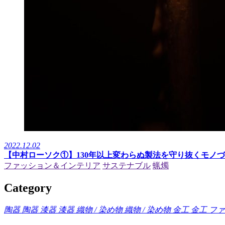
2022.12.02
【中村ローソク①】130年以上変わらぬ製法を守り抜くモノづ
ファッション＆インテリア
サステナブル
蝋燭
Category
陶器
陶器
漆器
漆器
織物 / 染め物
織物 / 染め物
金工
金工
ファ