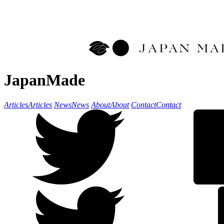
JapanMade
Articles
Articles
News
News
About
About
Contact
Contact