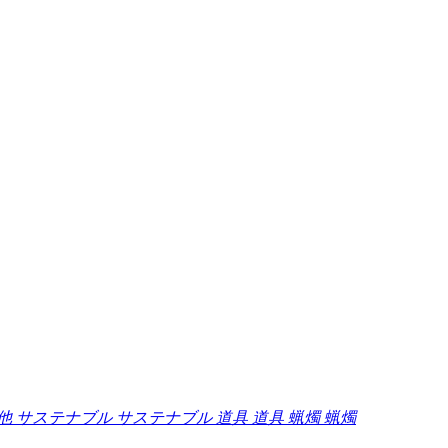
他
サステナブル
サステナブル
道具
道具
蝋燭
蝋燭