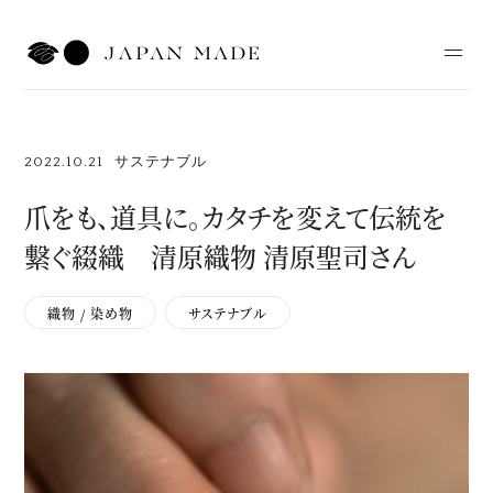
1
2022.10.21
サステナブル
Top
爪をも、道具に。カタチを変えて伝統を
Articles
繋ぐ綴織 清原織物 清原聖司さん
News
織物 / 染め物
サステナブル
About
Contact